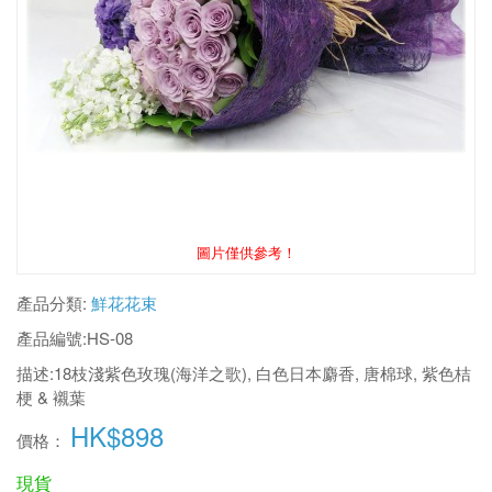
圖片僅供參考！
產品分類:
鮮花花束
產品編號:
HS-08
描述:
18枝淺紫色玫瑰(海洋之歌), 白色日本麝香, 唐棉球, 紫色桔
梗 & 襯葉
HK$898
價格：
現貨