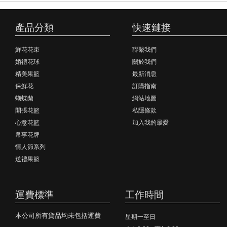
產品分類
快速鏈接
鮮花花束
聯繫我們
婚禮花球
關於我們
精美果籃
最新消息
保鮮花
訂購指南
蝴蝶蘭
網站地圖
開張花籃
私隱條款
心意花籃
加入我的最愛
帛事花牌
情人節系列
送禮果籃
運費標準
工作時間
本公司所有貨品均未包括運費
星期一至日