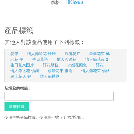
HK$988
價格：
產品標籤
其他人對該產品使用了下列標籤：
花束
情人節送花 幾錢
浪漫花卉
畢業花束 hk
訂花 平
生日花語
情人節送花
情人節花束 2
生日花束图片
訂花服務
求婚花顏色
訂花
情人節送花 價錢
求婚花束 推薦
情人節花束 價格
網上花店 好
情人節禮物
新增您的標籤：
新增標籤
使用空格分隔標籤。使用單引號（'）標注詞組。