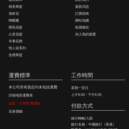
精美果籃
最新消息
保鮮花
訂購指南
蝴蝶蘭
網站地圖
開張花籃
私隱條款
心意花籃
加入我的最愛
帛事花牌
情人節系列
送禮果籃
運費標準
工作時間
本公司所有貨品均未包括運費
星期一至日
上午9:00 - 下午6:00
詳細地區運費表
自提：大角咀 奧運站
付款方式
花束價錢
銀行轉帳/入賬
銀行名稱：中國銀行（香港）