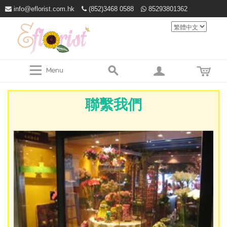
info@eflorist.com.hk
(852)3468 0588
85293801362
Menu
聯繫我們