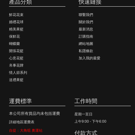
產品分類
快速鏈接
鮮花花束
聯繫我們
婚禮花球
關於我們
精美果籃
最新消息
保鮮花
訂購指南
蝴蝶蘭
網站地圖
開張花籃
私隱條款
心意花籃
加入我的最愛
帛事花牌
情人節系列
送禮果籃
運費標準
工作時間
本公司所有貨品均未包括運費
星期一至日
上午9:00 - 下午6:00
詳細地區運費表
自提：大角咀 奧運站
付款方式