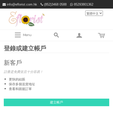
info@eflorist.com.hk
(852)3468 0588
85293801362
Menu
登錄或建立帳戶
新客戶
註冊是免費並且十分容易！
更快的結賬
保存多個送貨地址
查看和跟蹤訂單
建立帳戶