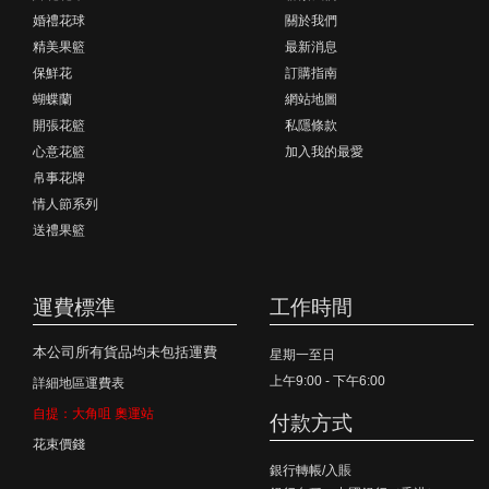
婚禮花球
關於我們
精美果籃
最新消息
保鮮花
訂購指南
蝴蝶蘭
網站地圖
開張花籃
私隱條款
心意花籃
加入我的最愛
帛事花牌
情人節系列
送禮果籃
運費標準
工作時間
本公司所有貨品均未包括運費
星期一至日
上午9:00 - 下午6:00
詳細地區運費表
自提：大角咀 奧運站
付款方式
花束價錢
銀行轉帳/入賬