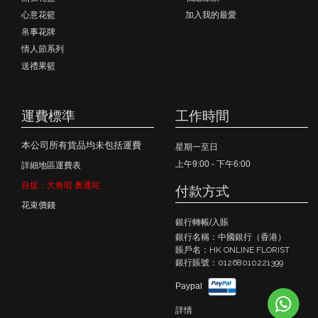
心意花籃
加入我的最愛
帛事花牌
情人節系列
送禮果籃
運費標準
工作時間
本公司所有貨品均未包括運費
星期一至日
上午9:00 - 下午6:00
詳細地區運費表
自提：大角咀 奧運站
付款方式
花束價錢
銀行轉帳/入賬
銀行名稱：中國銀行（香港）
賬戶名：HK ONLINE FLORIST
銀行賬號：01268010221399
Paypal
詳情