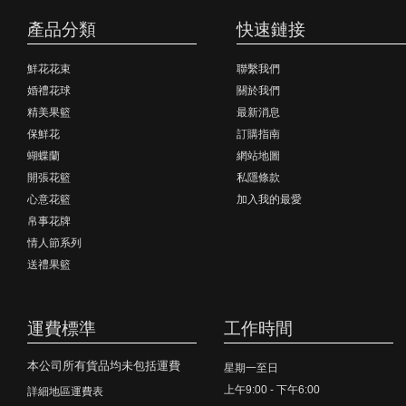
產品分類
快速鏈接
鮮花花束
聯繫我們
婚禮花球
關於我們
精美果籃
最新消息
保鮮花
訂購指南
蝴蝶蘭
網站地圖
開張花籃
私隱條款
心意花籃
加入我的最愛
帛事花牌
情人節系列
送禮果籃
運費標準
工作時間
本公司所有貨品均未包括運費
星期一至日
上午9:00 - 下午6:00
詳細地區運費表