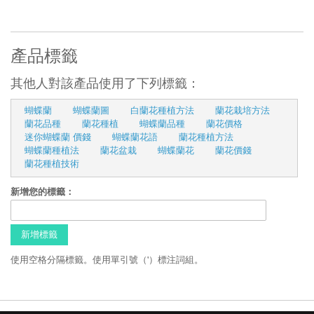
產品標籤
其他人對該產品使用了下列標籤：
蝴蝶蘭
蝴蝶蘭圖
白蘭花種植方法
蘭花栽培方法
蘭花品種
蘭花種植
蝴蝶蘭品種
蘭花價格
迷你蝴蝶蘭 價錢
蝴蝶蘭花語
蘭花種植方法
蝴蝶蘭種植法
蘭花盆栽
蝴蝶蘭花
蘭花價錢
蘭花種植技術
新增您的標籤：
新增標籤
使用空格分隔標籤。使用單引號（'）標注詞組。