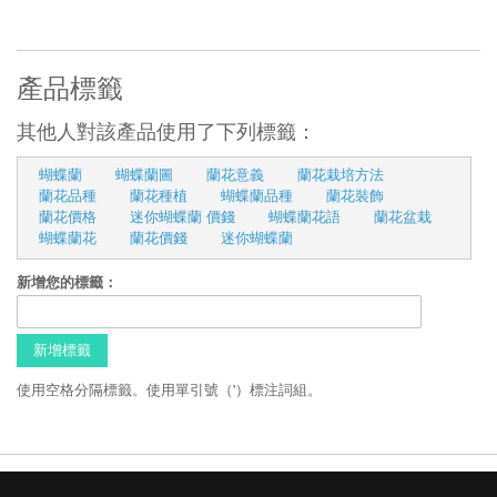
產品標籤
其他人對該產品使用了下列標籤：
蝴蝶蘭
蝴蝶蘭圖
蘭花意義
蘭花栽培方法
蘭花品種
蘭花種植
蝴蝶蘭品種
蘭花裝飾
蘭花價格
迷你蝴蝶蘭 價錢
蝴蝶蘭花語
蘭花盆栽
蝴蝶蘭花
蘭花價錢
迷你蝴蝶蘭
新增您的標籤：
新增標籤
使用空格分隔標籤。使用單引號（'）標注詞組。