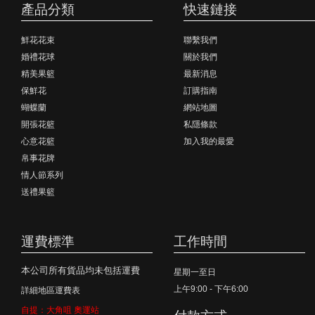
產品分類
快速鏈接
鮮花花束
聯繫我們
婚禮花球
關於我們
精美果籃
最新消息
保鮮花
訂購指南
蝴蝶蘭
網站地圖
開張花籃
私隱條款
心意花籃
加入我的最愛
帛事花牌
情人節系列
送禮果籃
運費標準
工作時間
本公司所有貨品均未包括運費
星期一至日
上午9:00 - 下午6:00
詳細地區運費表
自提：大角咀 奧運站