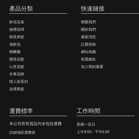
產品分類
快速鏈接
鮮花花束
聯繫我們
婚禮花球
關於我們
精美果籃
最新消息
保鮮花
訂購指南
蝴蝶蘭
網站地圖
開張花籃
私隱條款
心意花籃
加入我的最愛
帛事花牌
情人節系列
送禮果籃
運費標準
工作時間
本公司所有貨品均未包括運費
星期一至日
上午9:00 - 下午6:00
詳細地區運費表