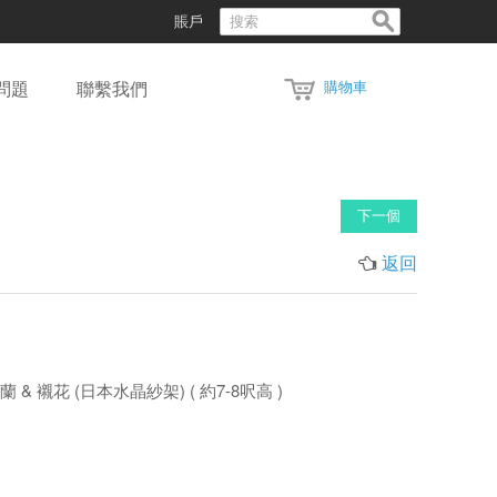
賬戶
問題
聯繫我們
購物車
下一個
返回
 & 襯花 (日本水晶紗架) ( 約7-8呎高 )