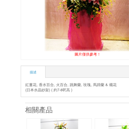
圖片僅供參考！
描述
紅薑花, 香水百合, 火百合, 跳舞蘭, 玫瑰, 馬蹄蘭 & 襯花
(日本水晶紗架) ( 約7-8呎高 )
相關產品