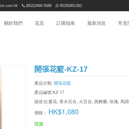
ist.com.hk
(852)3468 0588
85293801362
關於我們
花店
訂購指南
最新消息
常見
開張花籃-KZ-17
產品分類:
開張花籃
產品編號:
KZ-17
描述:
紅薑花, 香水百合, 火百合, 跳舞蘭, 玫瑰, 馬蹄蘭
HK$1,080
價格：
現貨