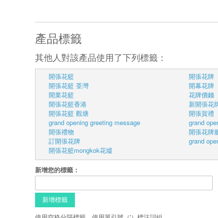
產品標籤
其他人對該產品使用了下列標籤：
開張花籃
開張花牌
開張花籃 荃灣
開幕花牌
開業花籃
花牌價錢
開張花籃香港
新開張花
開張花籃 觀塘
開張賀禮
grand opening greeting message
grand ope
開張禮物
開張花牌
訂開張花牌
grand open
開張花籃mongkok花墟
新增您的標籤：
新增標籤
使用空格分隔標籤。使用單引號（'）標注詞組。