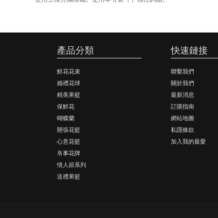
產品分類
快速鏈接
鮮花花束
聯繫我們
婚禮花球
關於我們
精美果籃
最新消息
保鮮花
訂購指南
蝴蝶蘭
網站地圖
開張花籃
私隱條款
心意花籃
加入我的最愛
帛事花牌
情人節系列
送禮果籃